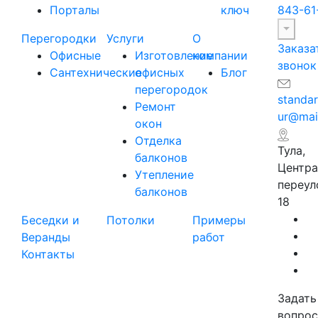
Порталы
ключ
843-61
Перегородки
Услуги
О
Заказа
Офисные
Изготовление
компании
звонок
Сантехнические
офисных
Блог
перегородок
standar
Ремонт
ur@mail
окон
Отделка
Тула,
балконов
Центр
Утепление
переул
балконов
18
Беседки и
Потолки
Примеры
Веранды
работ
Контакты
Задать
вопрос