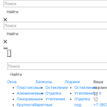
Найти
Найти
Toggle navigation
Найти
Окна
Балконы
Лоджии
Ваша
Пластиковые
Остекление
Остекление
корзин
Алюминиевые
Отделка
Утепление
0
Панорамные
Утепление
Отделка
Крупногабаритные
под
+7 (90